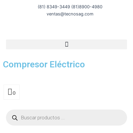
Ir
(81) 8349-3449 (81)8900-4980
al
ventas@tecnosag.com
contenido
Compresor Eléctrico
0
Búsqueda
de
productos