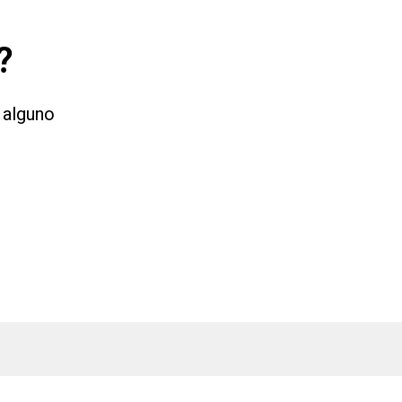
?
o alguno