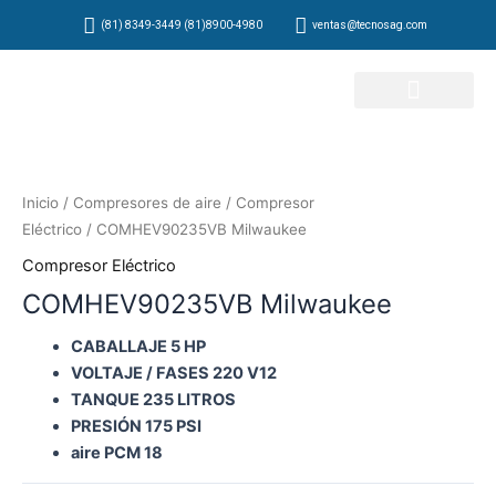
Ir
(81) 8349-3449 (81)8900-4980
ventas@tecnosag.com
al
contenido
Inicio
/
Compresores de aire
/
Compresor
Eléctrico
/ COMHEV90235VB Milwaukee
Compresor Eléctrico
COMHEV90235VB Milwaukee
CABALLAJE 5 HP
VOLTAJE / FASES 220 V12
TANQUE 235 LITROS
PRESIÓN 175 PSI
aire PCM 18