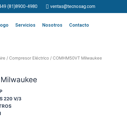
449 (81)8900-4980
ventas@tecnosag.com
logo
Servicios
Nosotros
Contacto
ire
/
Compresor Eléctrico
/ COMHM50VT Milwaukee
Milwaukee
P
S 220 V/3
ITROS
I