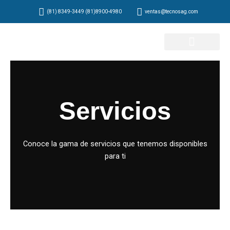
Ir
(81) 8349-3449 (81)8900-4980
ventas@tecnosag.com
al
contenido
Servicios
Conoce la gama de servicios que tenemos disponibles
para ti