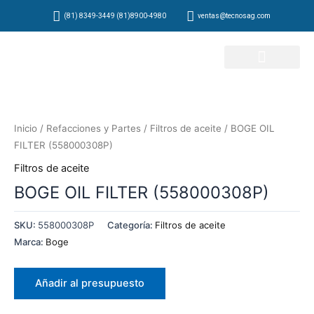
Ir
(81) 8349-3449 (81)8900-4980
ventas@tecnosag.com
al
contenido
Inicio
/
Refacciones y Partes
/
Filtros de aceite
/ BOGE OIL
FILTER (558000308P)
Filtros de aceite
BOGE OIL FILTER (558000308P)
SKU:
558000308P
Categoría:
Filtros de aceite
Marca:
Boge
Añadir al presupuesto