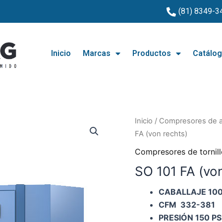
(81) 8349-3
Inicio
Marcas
Productos
Catálo
Inicio
/
Compresores de a
FA (von rechts)
Compresores de tornillo
SO 101 FA (von
CABALLAJE 100
CFM 332-381
PRESIÓN 150 PS