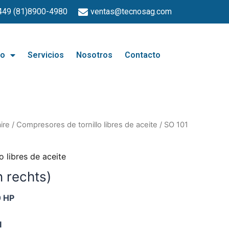
449 (81)8900-4980
ventas@tecnosag.com
go
Servicios
Nosotros
Contacto
ire
/
Compresores de tornillo libres de aceite
/ SO 101
 libres de aceite
 rechts)
 HP
I