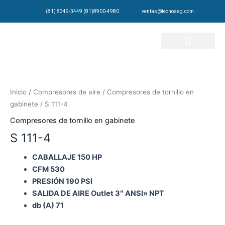
Ir
(81) 8349-3449 (81)8900-4980
ventas@tecnosag.com
al
contenido
Inicio
/
Compresores de aire
/
Compresores de tornillo en
gabinete
/ S 111-4
Compresores de tornillo en gabinete
S 111-4
CABALLAJE 150 HP
CFM 530
PRESIÓN 190 PSI
SALIDA DE AIRE Outlet 3″ ANSI» NPT
db (A) 71