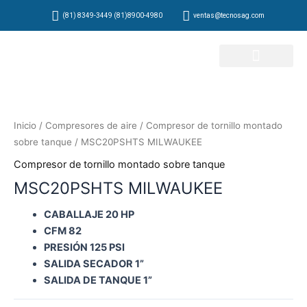
Ir
(81) 8349-3449 (81)8900-4980
ventas@tecnosag.com
al
contenido
Inicio
/
Compresores de aire
/
Compresor de tornillo montado
sobre tanque
/ MSC20PSHTS MILWAUKEE
Compresor de tornillo montado sobre tanque
MSC20PSHTS MILWAUKEE
CABALLAJE 20 HP
CFM 82
PRESIÓN 125 PSI
SALIDA SECADOR 1”
SALIDA DE TANQUE 1”