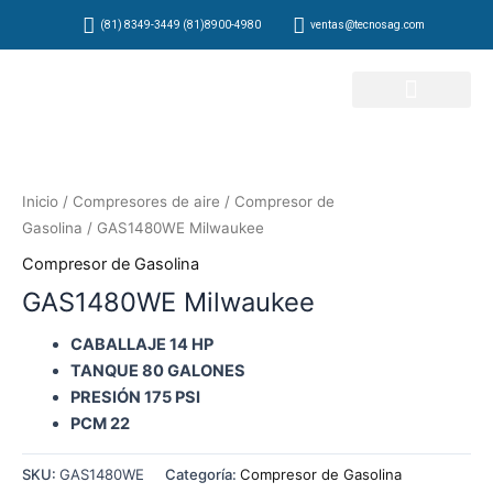
Ir
(81) 8349-3449 (81)8900-4980
ventas@tecnosag.com
al
contenido
Inicio
/
Compresores de aire
/
Compresor de
Gasolina
/ GAS1480WE Milwaukee
Compresor de Gasolina
GAS1480WE Milwaukee
CABALLAJE 14 HP
TANQUE 80 GALONES
PRESIÓN 175 PSI
PCM 22
SKU:
GAS1480WE
Categoría:
Compresor de Gasolina