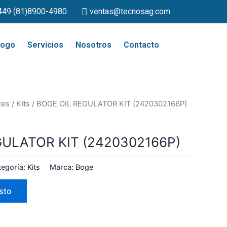
449 (81)8900-4980
ventas@tecnosag.com
logo
Servicios
Nosotros
Contacto
tes
/
Kits
/ BOGE OIL REGULATOR KIT (2420302166P)
GULATOR KIT (2420302166P)
tegoría:
Kits
Marca:
Boge
sto