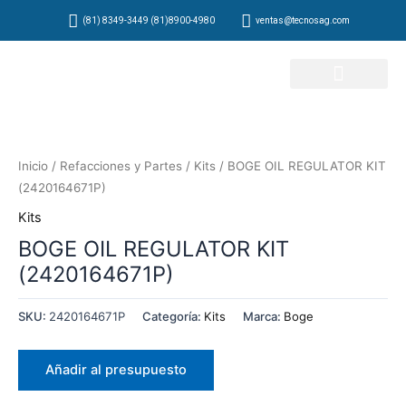
Ir
(81) 8349-3449 (81)8900-4980
ventas@tecnosag.com
al
contenido
Inicio
/
Refacciones y Partes
/
Kits
/ BOGE OIL REGULATOR KIT
(2420164671P)
Kits
BOGE OIL REGULATOR KIT
(2420164671P)
SKU:
2420164671P
Categoría:
Kits
Marca:
Boge
Añadir al presupuesto